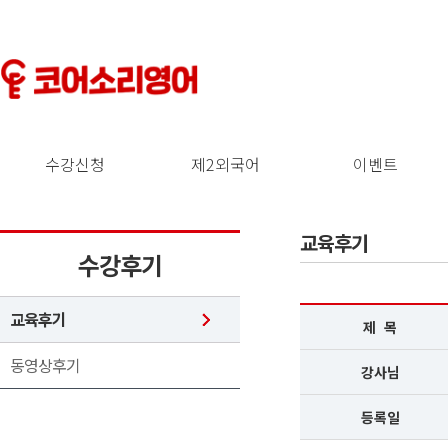
수강신청
제2외국어
이벤트
교육후기
수강후기
교육후기
제 목
동영상후기
강사님
등록일