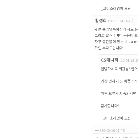
_코어소리영어 드림
황경희
(20-01-14 14:45)
윗분 폴리말씀하신거 저도 문
그리고 잡스 리핏1 듣는데 
자꾸 중간쯤에 있는 it's a m
확인 부탁드립니다.
CS매니저
(20-01-22 1
안녕하세요 회원님! 언어
가장 먼저 리핏 어플리케
이후 오류가 지속되시면 
감사합니다!
_코어소리영어 드림
ㅡ
(20-02-19 17:44)