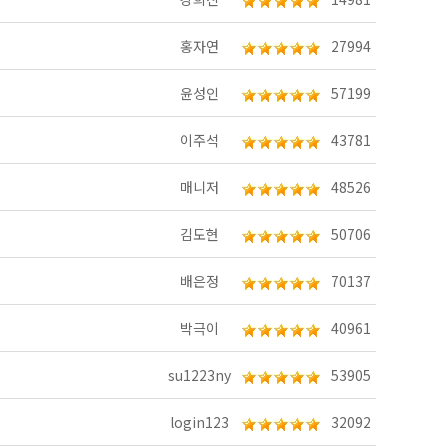
홍자연
27994
윤성인
57199
이주석
43781
매니저
48526
김도현
50706
배은정
70137
박극이
40961
su1223ny
53905
login123
32092