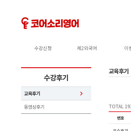
수강신청
제2외국어
이
교육후기
수강후기
교육후기
TOTAL 19
동영상후기
번호
우수후기