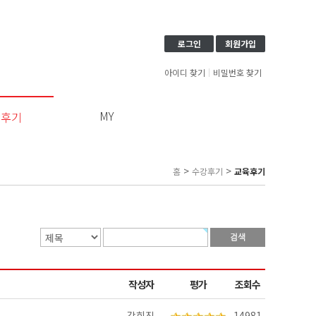
로그인
회원가입
아이디 찾기
비밀번호 찾기
MY
강후기
이
용
약
>
>
홈
수강후기
교육후기
관
보
기
개
인
정
보
보
작성자
평가
조회수
기
강희진
14981