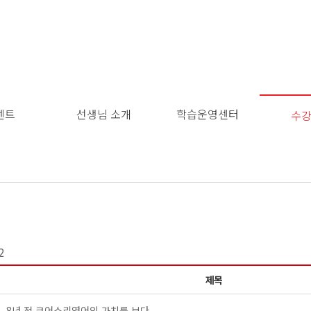
벤트
선생님 소개
학습운영센터
수
2
제목
8년 전 코어소리영어의 가치를 보다