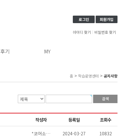
로그인
회원가입
아이디 찾기
비밀번호 찾기
강후기
MY
>
>
홈
학습운영센터
공지사항
작성자
등록일
조회수
*코어소…
2024-03-27
10832