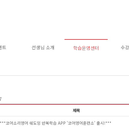
벤트
선생님 소개
수
학습운영센터
이
용
약
관
보
기
개
7
인
정
보
제목
보
기
***코어소리영어 쉐도잉 반복학습 APP '코어영어훈련소' 출시!***