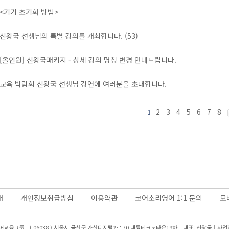
<기기 초기화 방법>
신왕국 선생님의 특별 강의를 개최합니다.
(53)
[올인원] 신왕국패키지 - 상세 강의 명칭 변경 안내드립니다.
교육 박람회 신왕국 선생님 강연에 여러분을 초대합니다.
2
3
4
5
6
7
8
1
개
개인정보취급방침
이용약관
코어소리영어 1:1 문의
모
어교육그룹｜( 06038 ) 서울시 금천구 가산디지털2로 70 대륭테크노타운19차｜대표: 신왕국｜
사업자