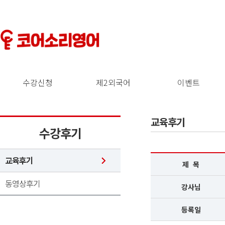
수강신청
제2외국어
이벤트
교육후기
수강후기
교육후기
제 목
동영상후기
강사님
등록일