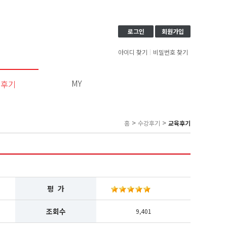
로그인
회원가입
아이디 찾기
비밀번호 찾기
MY
강후기
이
용
약
>
>
홈
수강후기
교육후기
관
보
기
개
인
정
평 가
보
보
조회수
9,401
기