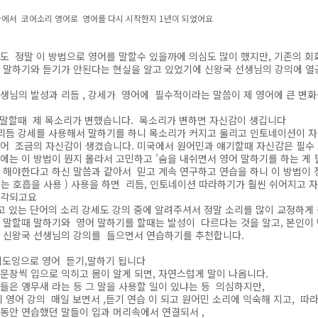
자에서 코어소리 영어로 영어를 다시 시작한지 1년이 되었어요
도 정말 이 방법으로 영어를 말할수 있을까에 의심도 많이 했지만, 기존의 회
말하기와 듣기가 안된다는 현실을 알고 있었기에 신왕국 선생님의 강의에 열
생님의 발성과 리듬 , 강세가 영어에 필수적이라는 말씀이 제 영어에 큰 변화
 말할때 제 목소리가 변했습니다. 목소리가 변하면 자신감이 생깁니다
리듬 강세를 사용해서 말하기를 하니 목소리가 커지고 울리고 인토네이션이 자
어 조금의 자신감이 생겼습니다. 미국에서 원어민과 얘기할때 자신감은 필수
에는 이 방법이 뭔지 몰라서 고민하고 '숨을 내쉬면서 영어 말하기를 하는 게 
 해야한다고 하신 말씀과 같아서 믿고 계속 연구하고 연습을 하니 이 방법이 
는 호흡을 사용 ) 사용을 하면 리듬, 인토네이션 따라하기가 훨씬 쉬어지고 
생각되고요
 있는 단어의 소리 강세도 강의 중에 알려주셔서 정말 소리를 많이 교정하게
말할때 말하기와 영어 말하기를 할때는 발성이 다르다는 것을 알고, 본인이 
 신왕국 선생님의 강의를 들으면서 연습하기를 추천합니다.
 쉐도잉으로 영어 듣기,말하기 됩니다
문장씩 입으로 익히고 몸이 알게 되면, 자연스럽게 말이 나옵니다.
들은 앵무새 라는 등 그 말을 사용할 일이 있냐는 등 의심하지만,
 영어 강의 매일 보면서 ,듣기 연습 이 되고 원어민 소리에 익숙해 지고, 따
동안 연습했던 말들이 입과 머리속에서 연결되서 ,