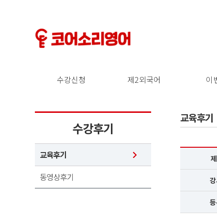
수강신청
제2외국어
이
교육후기
수강후기
교육후기
제
동영상후기
강
등