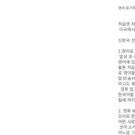
영어 포기
처음엔 저
미국에서 
신왕국 선
1.영어로
발성 과 
영어에 있
물론 처음
로 영어를
발성(숨쉬
라고도 
잘못 알고
한국어를 
될때 까지
2. 영화
강의로 한
어떤 사람
코어 소리
어느날 그