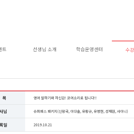
벤트
선생님 소개
학습운영센터
수
 목
영어 말하기와 자신감! 코어소리로 됩니다!!
사님
슈퍼패스 패키지(신왕국, 이다솔, 유황규, 유명현, 성재원, 샤이니)
록일
2019.10.21