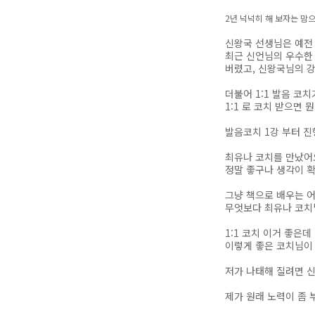
2년 넉넉히 해 보자는 맘
신왕국 선생님은 예전
최근 신언님의 우수한 
버렸고, 신왕국님의 
더불어 1:1 발음 코
1:1 로 코치 받으면 뭔
발음코치 1강 부터 
최유나 코치를 만났어요.
정말 좋구나 생각이 확
그냥 책으로 배우는 
무엇보다 최유나 코치
1:1 코치 이거 좋은
이렇게 좋은 코치님이
저가 나태해 질려면 신
제가 원래 노력이 좀