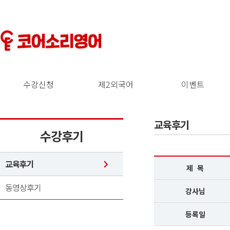
수강신청
제2외국어
이벤트
교육후기
수강후기
교육후기
제 목
동영상후기
강사님
등록일