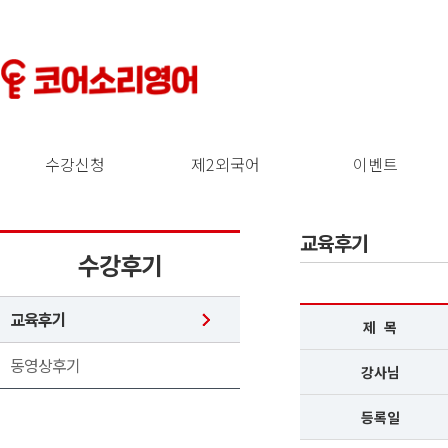
수강신청
제2외국어
이벤트
교육후기
수강후기
교육후기
제 목
동영상후기
강사님
등록일