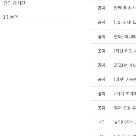
건의 게시판
공지
왕쌤 동생 
1:1 문의
공지
[2023 서
공지
영화, 애니메
공지
(최신)리핏
공지
2021년 카
공지
[리핏] 사용
공지
<기기 초기
공지
영어 문장 훈
47
★영어공부 