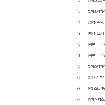
46
원어민 1:1
45
코어소리영어
44
[코어스텔링
43
[마감] 11/
42
[이벤트] 
41
[이벤트] 유튜
40
코어소리영어
39
2018년 추
38
9/8 스토리
37
영어 에피소