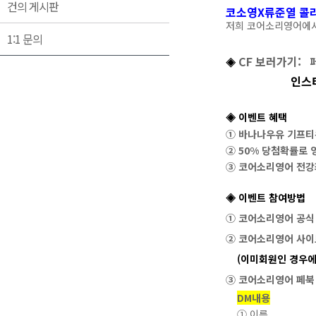
건의 게시판
코소영X류준열 콜라
저희 코어소리영어에서
1:1 문의
CF 보러가기
:
◈
인스
◈ 이벤트 혜택
① 바나나우유 기프티콘
② 50% 당첨확률로 
③ 코어소리영어 전강
◈ 이벤트 참여방법
①
코어소리영어 공식 
②
코어소리영어 사이
(이미회원인 경우에도
③
코어소리영어 페북 
DM내용
① 이름